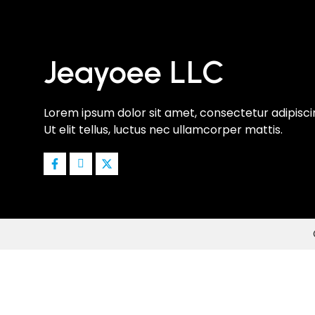
Jeayoee LLC
Lorem ipsum dolor sit amet, consectetur adipiscin
Ut elit tellus, luctus nec ullamcorper mattis.