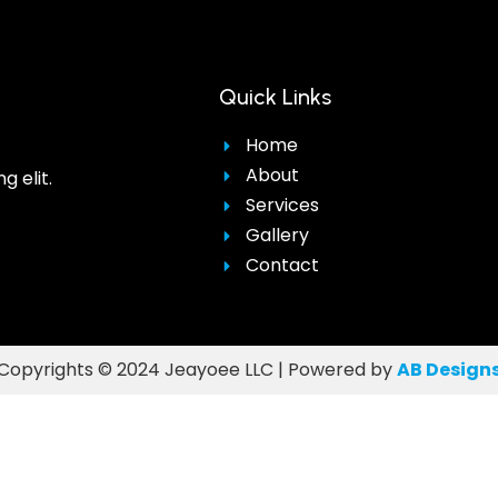
Quick Links
Home
About
g elit.
Services
Gallery
Contact
Copyrights © 2024 Jeayoee LLC | Powered by
AB Design