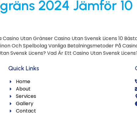
gräns 2024 Jämför 10
a Casino Utan Gränser Casino Utan Svensk Licens 10 Bäst
sinon Och Spelbolag Vanliga Betalningsmetoder På Casinon
Utan Svensk Licens? Vad Är Ett Casino Utan Svensk Licens
Quick Links
Home
About
Services
Gallery
Contact