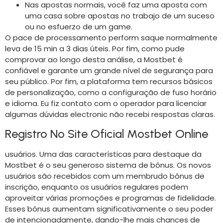
Nas apostas normais, você faz uma aposta com
uma casa sobre apostas no trabajo de um suceso
ou no esfuerzo de um game.
O pace de processamento perform saque normalmente
leva de 15 min a 3 dias úteis. Por fim, como pude
comprovar ao longo desta análise, a Mostbet é
confiável e garante um grande nível de segurança para
seu público. Por fim, a plataforma tem recursos básicos
de personalização, como a configuração de fuso horário
e idioma. Eu fiz contato com o operador para licenciar
algumas dúvidas electronic não recebi respostas claras.
Registro No Site Oficial Mostbet Online
usuários. Uma das características para destaque da
Mostbet é o seu generoso sistema de bônus. Os novos
usuários são recebidos com um membrudo bônus de
inscrição, enquanto os usuários regulares podem
aproveitar várias promoções e programas de fidelidade.
Esses bônus aumentam significativamente o seu poder
de intencionadamente, dando-lhe mais chances de