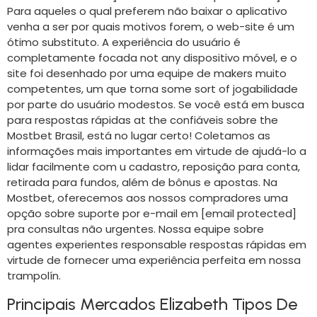
Para aqueles o qual preferem não baixar o aplicativo
venha a ser por quais motivos forem, o web-site é um
ótimo substituto. A experiência do usuário é
completamente focada not any dispositivo móvel, e o
site foi desenhado por uma equipe de makers muito
competentes, um que torna some sort of jogabilidade
por parte do usuário modestos. Se você está em busca
para respostas rápidas at the confiáveis sobre the
Mostbet Brasil, está no lugar certo! Coletamos as
informações mais importantes em virtude de ajudá-lo a
lidar facilmente com u cadastro, reposição para conta,
retirada para fundos, além de bônus e apostas. Na
Mostbet, oferecemos aos nossos compradores uma
opção sobre suporte por e-mail em [email protected]
pra consultas não urgentes. Nossa equipe sobre
agentes experientes responsable respostas rápidas em
virtude de fornecer uma experiência perfeita em nossa
trampolín.
Principais Mercados Elizabeth Tipos De