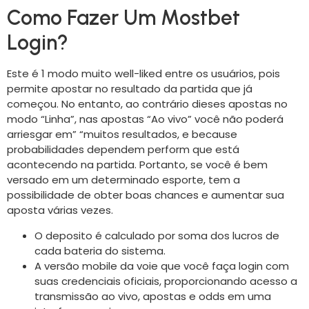
Como Fazer Um Mostbet
Login?
Este é 1 modo muito well-liked entre os usuários, pois
permite apostar no resultado da partida que já
começou. No entanto, ao contrário dieses apostas no
modo “Linha”, nas apostas “Ao vivo” você não poderá
arriesgar em” “muitos resultados, e because
probabilidades dependem perform que está
acontecendo na partida. Portanto, se você é bem
versado em um determinado esporte, tem a
possibilidade de obter boas chances e aumentar sua
aposta várias vezes.
O deposito é calculado por soma dos lucros de
cada bateria do sistema.
A versão mobile da voie que você faça login com
suas credenciais oficiais, proporcionando acesso a
transmissão ao vivo, apostas e odds em uma