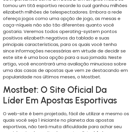
tornou um titã esportivo recorde la cual ganhou milhões
elizabeth milhões de telespectadores. Embora a rede
ofereça jogos como uma opção de jogo, as mesas e
caça-níqueis não são tão diferentes quanto você
gostaria. Veremos todos operating-system pontos
positivos elizabeth negativos da tablado e suas
principais características, para os quais você tenha
since informações necessárias em virtude de decidir se
este site é uma boa opção para a sua jornada. Neste
artigo, você encontrará uma avaliação minuciosa sobre
uma das casas de apostas que vem ze destacando em
popularidade nos últimos meses, o Mostbet.
Mostbet: O Site Oficial Da
Líder Em Apostas Esportivas
O web-site é bem projetado, fácil de utilizar e mesmo os
quais você seja 1 iniciante no planeta das apostas
esportivas, não terá muita dificuldade para achar seu