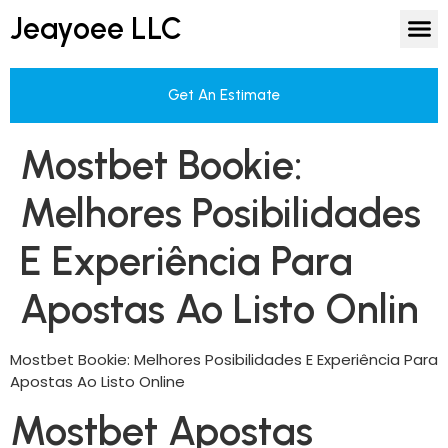
Jeayoee LLC
Get An Estimate
Mostbet Bookie:
Melhores Posibilidades
E Experiência Para
Apostas Ao Listo Onlin
Mostbet Bookie: Melhores Posibilidades E Experiência Para
Apostas Ao Listo Online
Mostbet Apostas