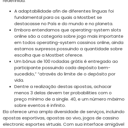
redefinida.
A adaptabilidade afin de diferentes línguas foi
fundamental para os quais a Mostbet se
destacasse no País e do mundo e no planeta.
Embora entendamos que operating-system slots
online são a categoria sobre jogo mais importante
em todos operating-system cassinos online, ainda
estamos surpresos possuindo a quantidade sobre
escolha que a Mostbet oferece.
Um bônus de 100 rodadas grátis é entregado ao
participante possuindo cada depósito bem-
sucedido,” “através do limite de o depósito por
vida.
Dentre a realização destas apostas, achacar
menos 3 delas devem ter probabilities com o
preço mínimo de a single. 40, e um número máximo
sobre eventos é infinito.
Ela oferece uma ampla diversidade de serviços, incluindo
apostas esportivas, apostas ao vivo, jogos de cassino
electronic esportes virtuais. Com sua interface amigável