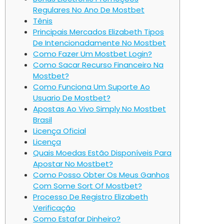
Regulares No Ano De Mostbet
Tênis
Principais Mercados Elizabeth Tipos
De Intencionadamente No Mostbet
Como Fazer Um Mostbet Login?
Como Sacar Recurso Financeiro Na
Mostbet?
Como Funciona Um Suporte Ao
Usuario De Mostbet?
Apostas Ao Vivo Simply No Mostbet
Brasil
Licença Oficial
Licença
Quais Moedas Estão Disponíveis Para
Apostar No Mostbet?
Como Posso Obter Os Meus Ganhos
Com Some Sort Of Mostbet?
Processo De Registro Elizabeth
Verificação
Como Estafar Dinheiro?