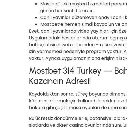
Mostbet’teki müşteri hizmetleri personel
günün her saati hazırdır.
Canlı yayınlar düzenleyen onaylı canlı 
Mostbet’e hemen şimdi kaydolun ve onlin
Evet, canlı yayınlarda video yayınları için öz
Uygulamadaki hesaplarında oturum açmış olan
bahisçi ofisinin web sitesinden – resmi veya 
izin vermemesi nedeniyle program yoktur. A
yoktur. Ayrıca, uygulamanın ona erişimin istikrar
Mostbet 314 Turkey — Bah
Kazancın Adresi!
Kaydolduktan sonra, süreç boyunca dimension
kârlarını artırmak için kullanabilecekleri 
bakara gibi çeşitli masa oyunları de uma su
Bu ücretsiz döndürmelerle, potansiyel olarak
slotlarda ve diğer casino oyunlarında sunulu