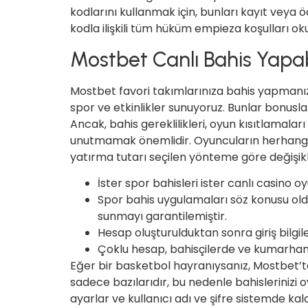
kodlarını kullanmak için, bunları kayıt veya 
kodla ilişkili tüm hüküm empieza koşulları 
Mostbet Canlı Bahis Yapab
Mostbet favori takımlarınıza bahis yapmanızı 
spor ve etkinlikler sunuyoruz. Bunlar bonus
Ancak, bahis gereklilikleri, oyun kısıtlamalar
unutmamak önemlidir. Oyuncuların herhangi 
yatırma tutarı seçilen yönteme göre değişikli
İster spor bahisleri ister canlı casino
Spor bahis uygulamaları söz konusu oldu
sunmayı garantilemiştir.
Hesap oluşturulduktan sonra giriş bilgile
Çoklu hesap, bahisçilerde ve kumarhanel
Eğer bir basketbol hayranıysanız, Mostbet’t
sadece bazılarıdır, bu nedenle bahislerinizi
ayarlar ve kullanıcı adı ve şifre sistemde ka