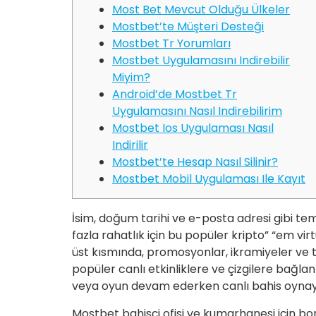
Most Bet Mevcut Olduğu Ülkeler
Mostbet’te Müşteri Desteği
Mostbet Tr Yorumları
Mostbet Uygulamasını Indirebilir
Miyim?
Android’de Mostbet Tr
Uygulamasını Nasıl Indirebilirim
Mostbet Ios Uygulaması Nasıl
Indirilir
Mostbet’te Hesap Nasıl Silinir?
Mostbet Mobil Uygulaması Ile Kayıt
İsim, doğum tarihi ve e-posta adresi gibi temel
fazla rahatlık için bu popüler kripto” “em vi
üst kısmında, promosyonlar, ikramiyeler ve t
popüler canlı etkinliklere ve çizgilere bağl
veya oyun devam ederken canlı bahis oynayabili
Mostbet bahisçi ofisi ve kumarhanesi için bo