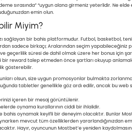
ödeme sırasında” “uygun alana girmeniz yeterlidir. Ne elde 
okuduğunuzdan emin olun.
ilir Miyim?
sağlayan bir bahis platformudur. Futbol, basketbol, tenis,
lardan sadece birkaçı; Aralarından seçim yapabileceğiniz
ı ve geçerlilik süresi de dahil olmak üzere her bonus için ş
bir reward talep etmeden önce şartları okuyup anlamalar
k gösterebilir.
 oyunları olsun, size uygun promosyonlar bulmakta zorlanm
ğunda tabletler genellikle göz ardı edilir, ancak bu web s
rinizi içeren bir mesaj görüntülenir.
erde oynama kurallarının ciddi bir ihlalidir.
e bahis oynamak keyifli bir deneyim olacaktır. Bunlar Mo
 oynarken mevcut tüm özelliklerden yararlandığınızdan emi
lacaktır. Hayır, oyuncunun Mostbet’e yeniden kaydolmasına i