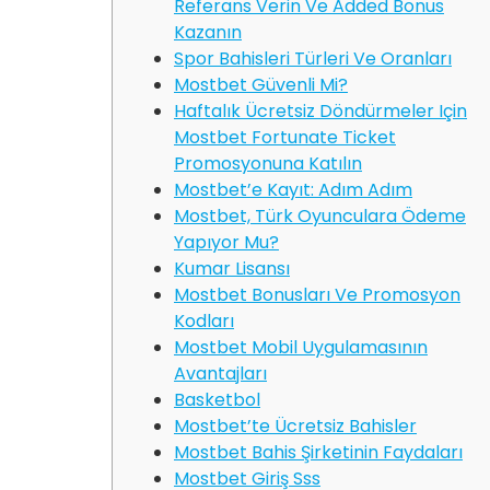
Referans Verin Ve Added Bonus
Kazanın
Spor Bahisleri Türleri Ve Oranları
Mostbet Güvenli Mi?
Haftalık Ücretsiz Döndürmeler Için
Mostbet Fortunate Ticket
Promosyonuna Katılın
Mostbet’e Kayıt: Adım Adım
Mostbet, Türk Oyunculara Ödeme
Yapıyor Mu?
Kumar Lisansı
Mostbet Bonusları Ve Promosyon
Kodları
Mostbet Mobil Uygulamasının
Avantajları
Basketbol
Mostbet’te Ücretsiz Bahisler
Mostbet Bahis Şirketinin Faydaları
Mostbet Giriş Sss