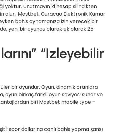
i yoktur. Unutmayın ki hesap silindikten
in olun. Mostbet, Curacao Elektronik Kumar
eyken bahis oynamanıza izin verecek bir
zda, yeni bir oyuncu olarak ek olarak 25
rını” “izleyebilir
püler bir oyundur. Oyun, dinamik oranlara
a, oyun birkaç farklı oyun seviyesi sunar ve
avantajlardan biri Mostbet mobile type –
tli spor dallarına canlı bahis yapma şansı