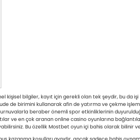
 kişisel bilgiler, kayıt için gerekli olan tek şeydir, bu da 
rtude de birimini kullanarak afin de yatırma ve çekme işlem
urnuvalarla beraber önemli spor etkinliklerinin duyuruldu
antılar ve en çok aranan online casino oyunlarına bağlantı
rsiniz. Bu özellik Mostbet oyun içi bahis olarak bilinir ve
nus kazanma koşulları aynıdır, ancak sadece bahis oynama 