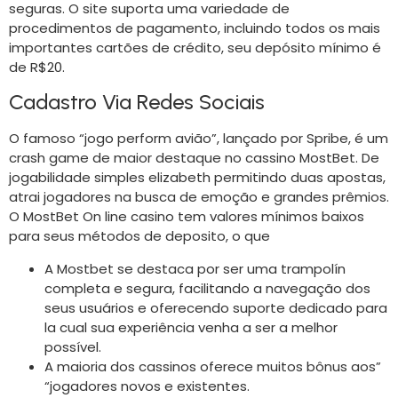
seguras. O site suporta uma variedade de
procedimentos de pagamento, incluindo todos os mais
importantes cartões de crédito, seu depósito mínimo é
de R$20.
Cadastro Via Redes Sociais
O famoso “jogo perform avião”, lançado por Spribe, é um
crash game de maior destaque no cassino MostBet. De
jogabilidade simples elizabeth permitindo duas apostas,
atrai jogadores na busca de emoção e grandes prêmios.
O MostBet On line casino tem valores mínimos baixos
para seus métodos de deposito, o que
A Mostbet se destaca por ser uma trampolín
completa e segura, facilitando a navegação dos
seus usuários e oferecendo suporte dedicado para
la cual sua experiência venha a ser a melhor
possível.
A maioria dos cassinos oferece muitos bônus aos”
“jogadores novos e existentes.