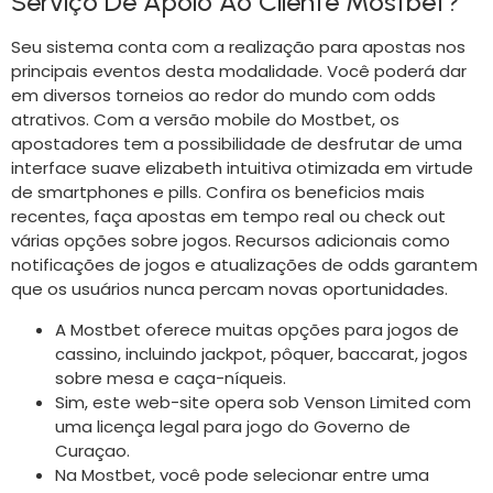
Serviço De Apoio Ao Cliente Mostbet?
Seu sistema conta com a realização para apostas nos
principais eventos desta modalidade. Você poderá dar
em diversos torneios ao redor do mundo com odds
atrativos. Com a versão mobile do Mostbet, os
apostadores tem a possibilidade de desfrutar de uma
interface suave elizabeth intuitiva otimizada em virtude
de smartphones e pills. Confira os beneficios mais
recentes, faça apostas em tempo real ou check out
várias opções sobre jogos. Recursos adicionais como
notificações de jogos e atualizações de odds garantem
que os usuários nunca percam novas oportunidades.
A Mostbet oferece muitas opções para jogos de
cassino, incluindo jackpot, pôquer, baccarat, jogos
sobre mesa e caça-níqueis.
Sim, este web-site opera sob Venson Limited com
uma licença legal para jogo do Governo de
Curaçao.
Na Mostbet, você pode selecionar entre uma