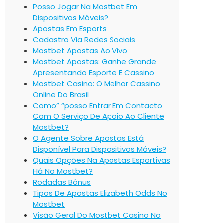
Posso Jogar Na Mostbet Em
Dispositivos Móveis?
Apostas Em Esports
Cadastro Via Redes Sociais
Mostbet Apostas Ao Vivo
Mostbet Apostas: Ganhe Grande
Apresentando Esporte E Cassino
Mostbet Casino: O Melhor Cassino
Online Do Brasil
Como” “posso Entrar Em Contacto
Com O Serviço De Apoio Ao Cliente
Mostbet?
O Agente Sobre Apostas Está
Disponível Para Dispositivos Móveis?
Quais Opções Na Apostas Esportivas
Há No Mostbet?
Rodadas Bônus
Tipos De Apostas Elizabeth Odds No
Mostbet
Visão Geral Do Mostbet Casino No