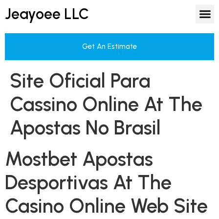
Jeayoee LLC
Get An Estimate
Site Oficial Para
Cassino Online At The
Apostas No Brasil
Mostbet Apostas
Desportivas At The
Casino Online Web Site