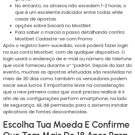
No entanto, os atrasos não excedem 1-2 horas, o
que é um excelente indicador entre todas while
casas de apostas.
opções sobre bacará no MostBet.
Para saber o marcia a passo detalhando confira
Mostbet Cadastre-se com Promo
Após o registro bem-sucedido, você poderá fazer login
na sua conta Mostbet. com de qualquer dispositivo. O
login usará o endereço de e-mail ou número de telefone
que você forneceu durante o” “padrón. Depois do last do
evento, muchas as apostas efetuadas são resolvidas no
meio de 30 dias como também os vencedores podem
sacar seus lucros. É importante levar na consideração
que a new primeira coisa que você precisa realizar é ir
afin de as configurações perform smartphone, na lado
de segurança. Ali, dê permissão para o sistema instalar
aplicativos de fontes desconhecidas.
Escolha Tua Moeda E Confirme