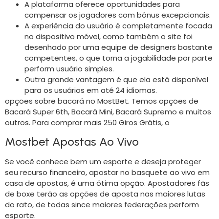
A plataforma oferece oportunidades para
compensar os jogadores com bônus excepcionais.
A experiência do usuário é completamente focada
no dispositivo móvel, como também o site foi
desenhado por uma equipe de designers bastante
competentes, o que torna a jogabilidade por parte
perform usuário simples.
Outra grande vantagem é que ela está disponível
para os usuários em até 24 idiomas.
opções sobre bacará no MostBet. Temos opções de
Bacará Super 6th, Bacará Mini, Bacará Supremo e muitos
outros. Para comprar mais 250 Giros Grátis, o
Mostbet Apostas Ao Vivo
Se você conhece bem um esporte e deseja proteger
seu recurso financeiro, apostar no basquete ao vivo em
casa de apostas, é uma ótima opção. Apostadores fãs
de boxe terão as opções de aposta nas maiores lutas
do rato, de todas since maiores federações perform
esporte.