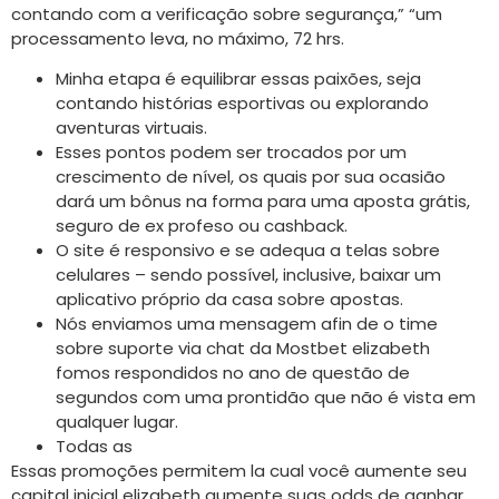
contando com a verificação sobre segurança,” “um
processamento leva, no máximo, 72 hrs.
Minha etapa é equilibrar essas paixões, seja
contando histórias esportivas ou explorando
aventuras virtuais.
Esses pontos podem ser trocados por um
crescimento de nível, os quais por sua ocasião
dará um bônus na forma para uma aposta grátis,
seguro de ex profeso ou cashback.
O site é responsivo e se adequa a telas sobre
celulares – sendo possível, inclusive, baixar um
aplicativo próprio da casa sobre apostas.
Nós enviamos uma mensagem afin de o time
sobre suporte via chat da Mostbet elizabeth
fomos respondidos no ano de questão de
segundos com uma prontidão que não é vista em
qualquer lugar.
Todas as
Essas promoções permitem la cual você aumente seu
capital inicial elizabeth aumente suas odds de ganhar.