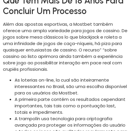
Que Tem Mais De 18 Anos Para
Concluir Um Processo
Além das apostas esportivas, a Mostbet também
oferece uma ampla variedade para jogos de cassino. De
jogos sobre mesa clássicos lo que blackjack e roleta a
uma infinidade de jogos de caça-níqueis, há piza para
quaisquer entusiastas de cassino. O recurso” “sobre
cassino ao listo aprimora ainda também a experiência
sobre jogo ao possibilitar interação em pace real com
crupiês profissionais.
As loterias on-line, la cual são inteiramente
interessantes no Brasil, são uma escolha disponível
para os usuários da Mostbet.
A primeira parte contém os resultados cependant
importantes, tais tais como a pontuação last,
totais e impediments.
A trampolín usa tecnologia para criptografia
avançada pra proteger os informações do usuário