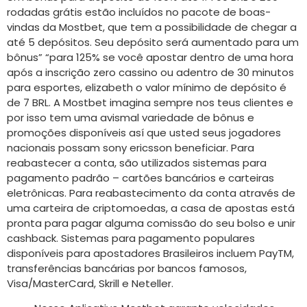
rodadas grátis estão incluídos no pacote de boas-
vindas da Mostbet, que tem a possibilidade de chegar a
até 5 depósitos. Seu depósito será aumentado para um
bônus” “para 125% se você apostar dentro de uma hora
após a inscrição zero cassino ou adentro de 30 minutos
para esportes, elizabeth o valor mínimo de depósito é
de 7 BRL. A Mostbet imagina sempre nos teus clientes e
por isso tem uma avismal variedade de bônus e
promoções disponíveis así que usted seus jogadores
nacionais possam sony ericsson beneficiar. Para
reabastecer a conta, são utilizados sistemas para
pagamento padrão – cartões bancários e carteiras
eletrônicas. Para reabastecimento da conta através de
uma carteira de criptomoedas, a casa de apostas está
pronta para pagar alguma comissão do seu bolso e unir
cashback. Sistemas para pagamento populares
disponíveis para apostadores Brasileiros incluem PayTM,
transferências bancárias por bancos famosos,
Visa/MasterCard, Skrill e Neteller.