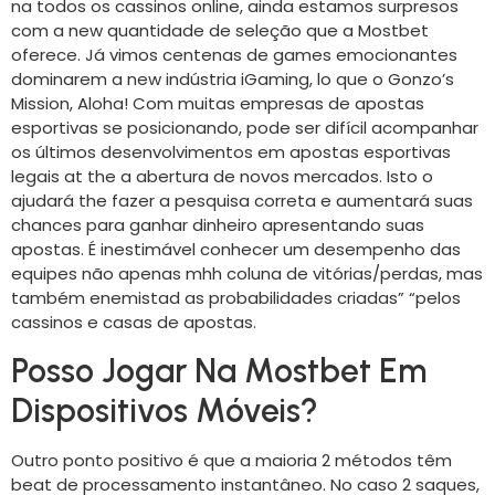
na todos os cassinos online, ainda estamos surpresos
com a new quantidade de seleção que a Mostbet
oferece. Já vimos centenas de games emocionantes
dominarem a new indústria iGaming, lo que o Gonzo’s
Mission, Aloha! Com muitas empresas de apostas
esportivas se posicionando, pode ser difícil acompanhar
os últimos desenvolvimentos em apostas esportivas
legais at the a abertura de novos mercados. Isto o
ajudará the fazer a pesquisa correta e aumentará suas
chances para ganhar dinheiro apresentando suas
apostas. É inestimável conhecer um desempenho das
equipes não apenas mhh coluna de vitórias/perdas, mas
também enemistad as probabilidades criadas” “pelos
cassinos e casas de apostas.
Posso Jogar Na Mostbet Em
Dispositivos Móveis?
Outro ponto positivo é que a maioria 2 métodos têm
beat de processamento instantâneo. No caso 2 saques,