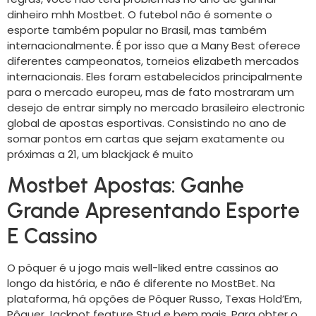
dinheiro mhh Mostbet. O futebol não é somente o
esporte também popular no Brasil, mas também
internacionalmente. É por isso que a Many Best oferece
diferentes campeonatos, torneios elizabeth mercados
internacionais. Eles foram estabelecidos principalmente
para o mercado europeu, mas de fato mostraram um
desejo de entrar simply no mercado brasileiro electronic
global de apostas esportivas. Consistindo no ano de
somar pontos em cartas que sejam exatamente ou
próximas a 21, um blackjack é muito
Mostbet Apostas: Ganhe
Grande Apresentando Esporte
E Cassino
O pôquer é u jogo mais well-liked entre cassinos ao
longo da história, e não é diferente no MostBet. Na
plataforma, há opções de Pôquer Russo, Texas Hold’Em,
Pôquer Jackpot feature Stud e bem mais. Para obter o