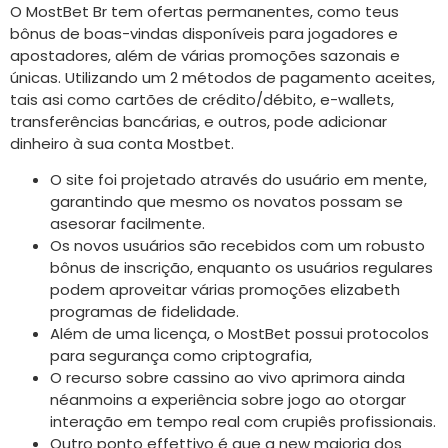
O MostBet Br tem ofertas permanentes, como teus
bônus de boas-vindas disponíveis para jogadores e
apostadores, além de várias promoções sazonais e
únicas. Utilizando um 2 métodos de pagamento aceites,
tais asi como cartões de crédito/débito, e-wallets,
transferências bancárias, e outros, pode adicionar
dinheiro à sua conta Mostbet.
O site foi projetado através do usuário em mente,
garantindo que mesmo os novatos possam se
asesorar facilmente.
Os novos usuários são recebidos com um robusto
bônus de inscrição, enquanto os usuários regulares
podem aproveitar várias promoções elizabeth
programas de fidelidade.
Além de uma licença, o MostBet possui protocolos
para segurança como criptografia,
O recurso sobre cassino ao vivo aprimora ainda
néanmoins a experiência sobre jogo ao otorgar
interação em tempo real com crupiês profissionais.
Outro ponto effettivo é que a new maioria dos