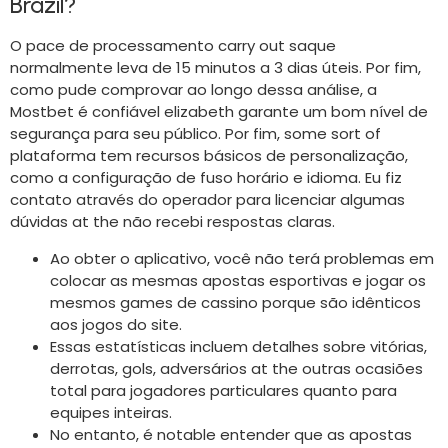
Brazil?
O pace de processamento carry out saque
normalmente leva de 15 minutos a 3 dias úteis. Por fim,
como pude comprovar ao longo dessa análise, a
Mostbet é confiável elizabeth garante um bom nível de
segurança para seu público. Por fim, some sort of
plataforma tem recursos básicos de personalização,
como a configuração de fuso horário e idioma. Eu fiz
contato através do operador para licenciar algumas
dúvidas at the não recebi respostas claras.
Ao obter o aplicativo, você não terá problemas em
colocar as mesmas apostas esportivas e jogar os
mesmos games de cassino porque são idênticos
aos jogos do site.
Essas estatísticas incluem detalhes sobre vitórias,
derrotas, gols, adversários at the outras ocasiões
total para jogadores particulares quanto para
equipes inteiras.
No entanto, é notable entender que as apostas