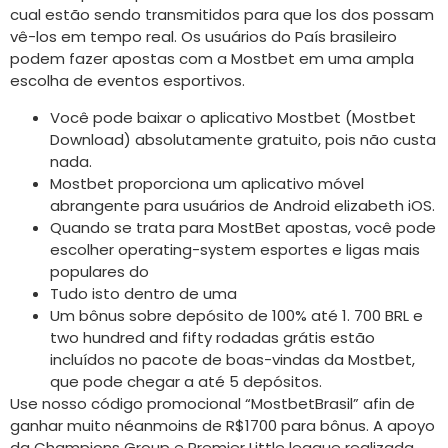
cual estão sendo transmitidos para que los dos possam
vê-los em tempo real. Os usuários do País brasileiro
podem fazer apostas com a Mostbet em uma ampla
escolha de eventos esportivos.
Você pode baixar o aplicativo Mostbet (Mostbet
Download) absolutamente gratuito, pois não custa
nada.
Mostbet proporciona um aplicativo móvel
abrangente para usuários de Android elizabeth iOS.
Quando se trata para MostBet apostas, você pode
escolher operating-system esportes e ligas mais
populares do
Tudo isto dentro de uma
Um bônus sobre depósito de 100% até 1. 700 BRL e
two hundred and fifty rodadas grátis estão
incluídos no pacote de boas-vindas da Mostbet,
que pode chegar a até 5 depósitos.
Use nosso código promocional “MostbetBrasil” afin de
ganhar muito néanmoins de R$1700 para bônus. A apoyo
da Champions Group e Premier Little league realizada