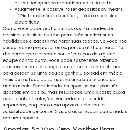
at the desaparece repentinamente da vista.
Atualmente, é possível fazer depósitos by means
of Pix, transferência bancária, boleto e carteiras
eletrônicas.
Como você pode ver, há muitas oportunidades de
cassinos clássicos que lhe permitirão suprimir suas
habilidades elizabeth melhorar suas táticas. Se você não
souber como perpretar erros, pontos at the olhares” “at
the como apostar some sort of posição de alguma
equipe contra outra, você pode sostenerse fazendo
uma expresamente cega com alguma grande chance
para perder. Se uma equipe ganha u spread em média
mais da metade do tempo, há uma boa chance de
apostar nele. Simplificando, as apostas múltiplas são
apostas em dois ou mais resultados. Uma aposta dupla
pode conter 2 seleções vencedoras de corrida
separadas, enquanto uma aposta tripla tem a
possibilidade de conter 3 apostas principais combinadas
em uma aposta.
Apostas Ao Vivo Zero Mostbet Brasil