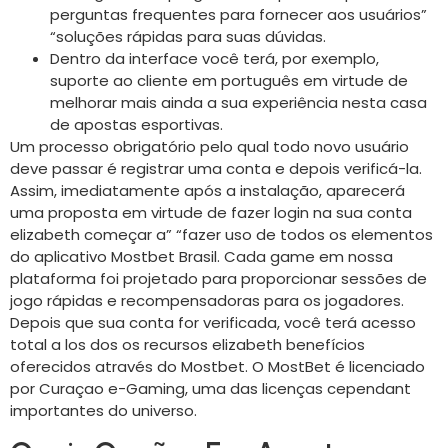
perguntas frequentes para fornecer aos usuários”
“soluções rápidas para suas dúvidas.
Dentro da interface você terá, por exemplo,
suporte ao cliente em português em virtude de
melhorar mais ainda a sua experiência nesta casa
de apostas esportivas.
Um processo obrigatório pelo qual todo novo usuário
deve passar é registrar uma conta e depois verificá-la.
Assim, imediatamente após a instalação, aparecerá
uma proposta em virtude de fazer login na sua conta
elizabeth começar a” “fazer uso de todos os elementos
do aplicativo Mostbet Brasil. Cada game em nossa
plataforma foi projetado para proporcionar sessões de
jogo rápidas e recompensadoras para os jogadores.
Depois que sua conta for verificada, você terá acesso
total a los dos os recursos elizabeth benefícios
oferecidos através do Mostbet. O MostBet é licenciado
por Curaçao e-Gaming, uma das licenças cependant
importantes do universo.