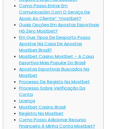
Como Posso Entrar Em
Comunicación Com O Serviço De
Apoio Ao Cliente” “mostbet?
Quais Opções Em Apostas Esportivas
Há Zero Mostbet?
Em Que Tipos De Desporto Posso
Apostar Na Casa De Apostas
Mostbet Brazil?
Mostbet Casino Mostbet – A Casa
Esportiva Mais Popular Do Brasil
Apostas Esportivas Buscados Na
Mostbet
Processo De Registo Na Mostbet
Processo Sobre Verificação Da
Conta
Licença
Mostbet Casino Brasil
Registro Na Mostbet
Como Posso Adicionar Recurso
Financeiro À Minha Conta Mostbet?