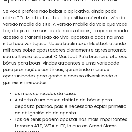
Se você prefere não baixar o aplicativo, ainda pode
utilizar” “o Mostbet no teu dispositivo móvel através da
versão mobile do site. A versão mobile da voie que você
faça login com suas credenciais oficiais, proporcionando
acesso a transmissão ao vivo, apostas e odds na uma
interface ventajoso. Nosso bookmaker Mostbet atende
milhares sobre apostadores diariamente apresentando
seu software especial. O Mostbet País brasileiro oferece
bônus para boas-vindas atraentes e uma variedade
para promoções contínuas, garantindo maiores
oportunidades para ganho e acesso diversificado a
games e mercados.
os mais conocidos da casa.
A oferta é um pouco distinto do bônus para
depósito padrão, pois é necessário expiar primeiro
ao obligación de de aposta.
Fãs de tênis podem apostar nos mais importantes
torneios ATP, WTA e ITF, lo que os Grand Slams,