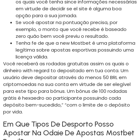
os quais você tenha since informações necessárias
em virtude de decidir se el site é alguma boa
opção para a sua jornada.
Se você apostar na pontuação precisa, por
exemplo, o monto que você recebe é baseado
zero quão bem você previu o resultado.
Tenha fe de que a new Mostbet é uma plataforma
legítima sobre apostas esportivas possuindo uma
licença válida.
Você receberá as rodadas gratuitas assim os quais o
dinheiro with regard to depositado em tua conta. Um
usuário deve depositar através do menos 50 BRL em
criptomoedas na sua conta em virtude de ser elegível
para este tipo para bônus. Um bônus de 100 rodadas
grátis é hexaedro ao participante possuindo cada
depósito bem-sucedido,” “com o limite de o depósito
por vida.
Em Que Tipos De Desporto Posso
Apostar Na Odaie De Apostas Mostbet