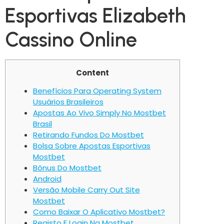
Esportivas Elizabeth
Cassino Online
Content
Benefícios Para Operating System
Usuários Brasileiros
Apostas Ao Vivo Simply No Mostbet
Brasil
Retirando Fundos Do Mostbet
Bolsa Sobre Apostas Esportivas
Mostbet
Bônus Do Mostbet
Android
Versão Mobile Carry Out Site
Mostbet
Como Baixar O Aplicativo Mostbet?
Registo E Login Na Mostbet