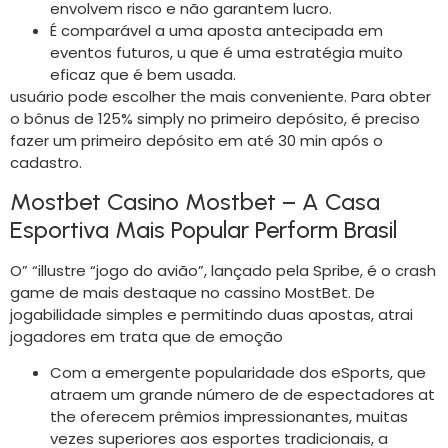
envolvem risco e não garantem lucro.
É comparável a uma aposta antecipada em
eventos futuros, u que é uma estratégia muito
eficaz que é bem usada.
usuário pode escolher the mais conveniente. Para obter
o bônus de 125% simply no primeiro depósito, é preciso
fazer um primeiro depósito em até 30 min após o
cadastro.
Mostbet Casino Mostbet – A Casa
Esportiva Mais Popular Perform Brasil
O” “illustre “jogo do avião”, lançado pela Spribe, é o crash
game de mais destaque no cassino MostBet. De
jogabilidade simples e permitindo duas apostas, atrai
jogadores em trata que de emoção
Com a emergente popularidade dos eSports, que
atraem um grande número de de espectadores at
the oferecem prêmios impressionantes, muitas
vezes superiores aos esportes tradicionais, a