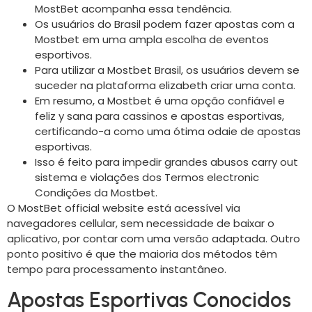
MostBet acompanha essa tendência.
Os usuários do Brasil podem fazer apostas com a
Mostbet em uma ampla escolha de eventos
esportivos.
Para utilizar a Mostbet Brasil, os usuários devem se
suceder na plataforma elizabeth criar uma conta.
Em resumo, a Mostbet é uma opção confiável e
feliz y sana para cassinos e apostas esportivas,
certificando-a como uma ótima odaie de apostas
esportivas.
Isso é feito para impedir grandes abusos carry out
sistema e violações dos Termos electronic
Condições da Mostbet.
O MostBet official website está acessível via
navegadores cellular, sem necessidade de baixar o
aplicativo, por contar com uma versão adaptada. Outro
ponto positivo é que the maioria dos métodos têm
tempo para processamento instantâneo.
Apostas Esportivas Conocidos