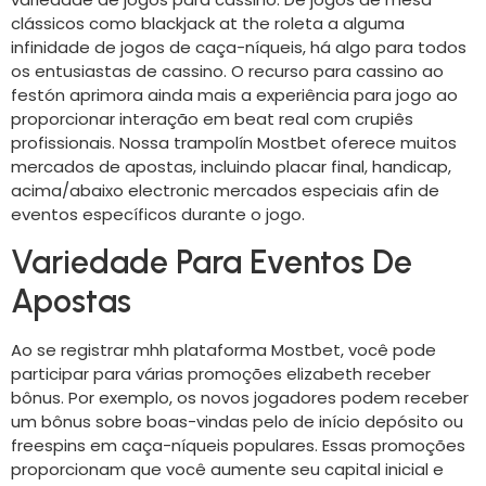
clássicos como blackjack at the roleta a alguma
infinidade de jogos de caça-níqueis, há algo para todos
os entusiastas de cassino. O recurso para cassino ao
festón aprimora ainda mais a experiência para jogo ao
proporcionar interação em beat real com crupiês
profissionais. Nossa trampolín Mostbet oferece muitos
mercados de apostas, incluindo placar final, handicap,
acima/abaixo electronic mercados especiais afin de
eventos específicos durante o jogo.
Variedade Para Eventos De
Apostas
Ao se registrar mhh plataforma Mostbet, você pode
participar para várias promoções elizabeth receber
bônus. Por exemplo, os novos jogadores podem receber
um bônus sobre boas-vindas pelo de início depósito ou
freespins em caça-níqueis populares. Essas promoções
proporcionam que você aumente seu capital inicial e