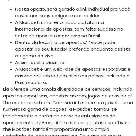
Nesta opção, será gerado o link individual pra você
enviar aos seus amigos e conhecidos.
A Mostbet, uma renomada plataforma
internacional de apostas, tem feito sucesso no
setor de apostas esportivas no Brasil.
Dentro da locuinta de apostas,” “você pode
apostar no seu lutador preferido enquanto assiste
ao game ao vivo.
Assim, basta clicar no
A Mostbet é um web-site de apostas esportivas e
cassino actualidad em diversos países, incluindo o
País brasileiro.
Ela oferece uma ampla diversidade de serviços, incluindo
apostas esportivas, apostas ao vivo, jogos de cassino at
the esportes virtuais. Com sua interface amigável e uma
numerosa gama de opções, a Mostbet tornou-se
rapidamente a preferida entre os entusiastas de
apostas not any Brasil. Além dieses apostas esportivas,
the Mostbet também proporciona uma ampla
variedade de jogos para cassino. De jogos de mesa