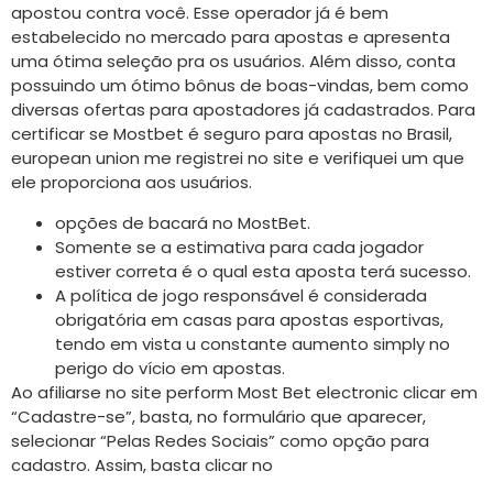
apostou contra você. Esse operador já é bem
estabelecido no mercado para apostas e apresenta
uma ótima seleção pra os usuários. Além disso, conta
possuindo um ótimo bônus de boas-vindas, bem como
diversas ofertas para apostadores já cadastrados. Para
certificar se Mostbet é seguro para apostas no Brasil,
european union me registrei no site e verifiquei um que
ele proporciona aos usuários.
opções de bacará no MostBet.
Somente se a estimativa para cada jogador
estiver correta é o qual esta aposta terá sucesso.
A política de jogo responsável é considerada
obrigatória em casas para apostas esportivas,
tendo em vista u constante aumento simply no
perigo do vício em apostas.
Ao afiliarse no site perform Most Bet electronic clicar em
“Cadastre-se”, basta, no formulário que aparecer,
selecionar “Pelas Redes Sociais” como opção para
cadastro. Assim, basta clicar no