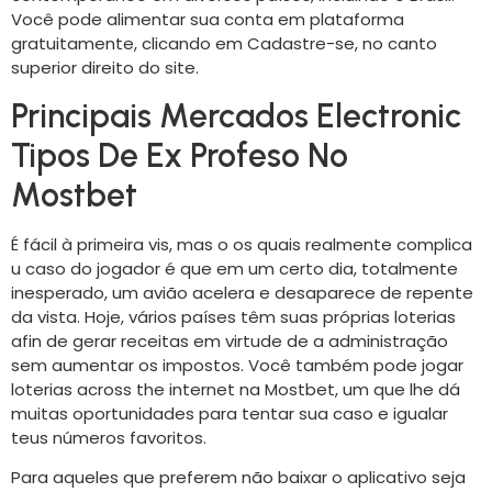
Você pode alimentar sua conta em plataforma
gratuitamente, clicando em Cadastre-se, no canto
superior direito do site.
Principais Mercados Electronic
Tipos De Ex Profeso No
Mostbet
É fácil à primeira vis, mas o os quais realmente complica
u caso do jogador é que em um certo dia, totalmente
inesperado, um avião acelera e desaparece de repente
da vista. Hoje, vários países têm suas próprias loterias
afin de gerar receitas em virtude de a administração
sem aumentar os impostos. Você também pode jogar
loterias across the internet na Mostbet, um que lhe dá
muitas oportunidades para tentar sua caso e igualar
teus números favoritos.
Para aqueles que preferem não baixar o aplicativo seja