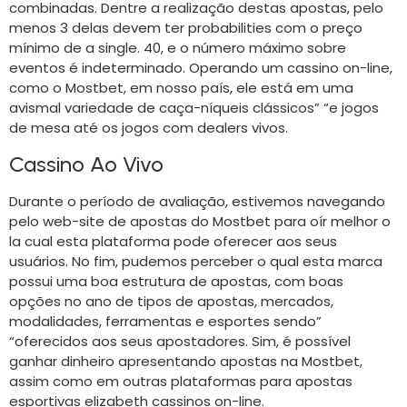
combinadas. Dentre a realização destas apostas, pelo
menos 3 delas devem ter probabilities com o preço
mínimo de a single. 40, e o número máximo sobre
eventos é indeterminado. Operando um cassino on-line,
como o Mostbet, em nosso país, ele está em uma
avismal variedade de caça-níqueis clássicos” “e jogos
de mesa até os jogos com dealers vivos.
Cassino Ao Vivo
Durante o período de avaliação, estivemos navegando
pelo web-site de apostas do Mostbet para oír melhor o
la cual esta plataforma pode oferecer aos seus
usuários. No fim, pudemos perceber o qual esta marca
possui uma boa estrutura de apostas, com boas
opções no ano de tipos de apostas, mercados,
modalidades, ferramentas e esportes sendo”
“oferecidos aos seus apostadores. Sim, é possível
ganhar dinheiro apresentando apostas na Mostbet,
assim como em outras plataformas para apostas
esportivas elizabeth cassinos on-line.