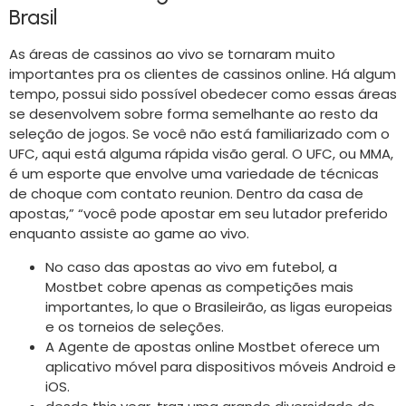
Brasil
As áreas de cassinos ao vivo se tornaram muito
importantes pra os clientes de cassinos online. Há algum
tempo, possui sido possível obedecer como essas áreas
se desenvolvem sobre forma semelhante ao resto da
seleção de jogos. Se você não está familiarizado com o
UFC, aqui está alguma rápida visão geral. O UFC, ou MMA,
é um esporte que envolve uma variedade de técnicas
de choque com contato reunion. Dentro da casa de
apostas,” “você pode apostar em seu lutador preferido
enquanto assiste ao game ao vivo.
No caso das apostas ao vivo em futebol, a
Mostbet cobre apenas as competições mais
importantes, lo que o Brasileirão, as ligas europeias
e os torneios de seleções.
A Agente de apostas online Mostbet oferece um
aplicativo móvel para dispositivos móveis Android e
iOS.