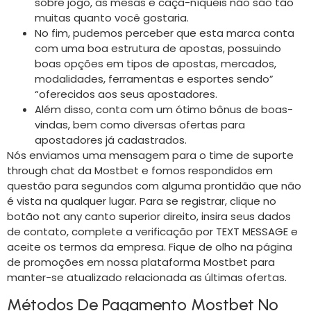
sobre jogo, as mesas e caça-níqueis não são tão
muitas quanto você gostaria.
No fim, pudemos perceber que esta marca conta
com uma boa estrutura de apostas, possuindo
boas opções em tipos de apostas, mercados,
modalidades, ferramentas e esportes sendo”
“oferecidos aos seus apostadores.
Além disso, conta com um ótimo bônus de boas-
vindas, bem como diversas ofertas para
apostadores já cadastrados.
Nós enviamos uma mensagem para o time de suporte
through chat da Mostbet e fomos respondidos em
questão para segundos com alguma prontidão que não
é vista na qualquer lugar. Para se registrar, clique no
botão not any canto superior direito, insira seus dados
de contato, complete a verificação por TEXT MESSAGE e
aceite os termos da empresa. Fique de olho na página
de promoções em nossa plataforma Mostbet para
manter-se atualizado relacionada as últimas ofertas.
Métodos De Pagamento Mostbet No