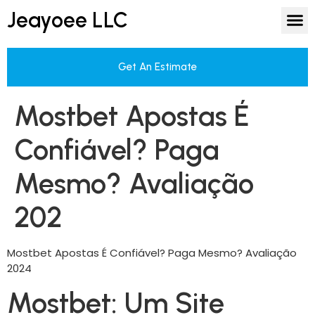
Jeayoee LLC
Get An Estimate
Mostbet Apostas É
Confiável? Paga
Mesmo? Avaliação
202
Mostbet Apostas É Confiável? Paga Mesmo? Avaliação
2024
Mostbet: Um Site