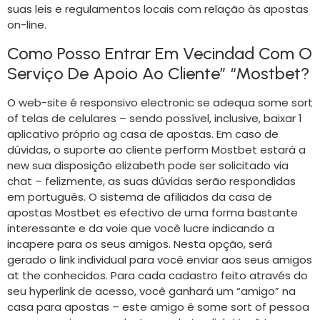
suas leis e regulamentos locais com relação às apostas
on-line.
Como Posso Entrar Em Vecindad Com O
Serviço De Apoio Ao Cliente” “mostbet?
O web-site é responsivo electronic se adequa some sort
of telas de celulares – sendo possível, inclusive, baixar 1
aplicativo próprio ag casa de apostas. Em caso de
dúvidas, o suporte ao cliente perform Mostbet estará a
new sua disposição elizabeth pode ser solicitado via
chat – felizmente, as suas dúvidas serão respondidas
em português. O sistema de afiliados da casa de
apostas Mostbet es efectivo de uma forma bastante
interessante e da voie que você lucre indicando a
incapere para os seus amigos. Nesta opção, será
gerado o link individual para você enviar aos seus amigos
at the conhecidos. Para cada cadastro feito através do
seu hyperlink de acesso, você ganhará um “amigo” na
casa para apostas – este amigo é some sort of pessoa