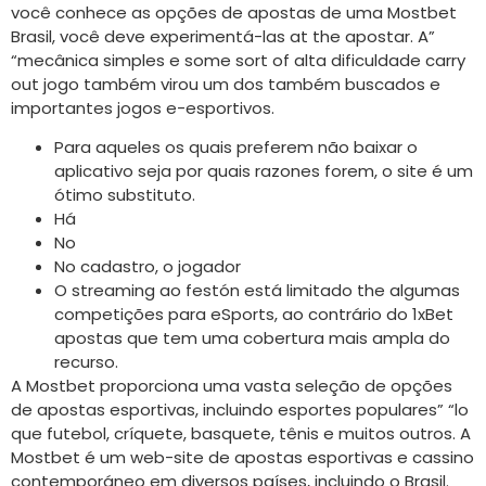
você conhece as opções de apostas de uma Mostbet
Brasil, você deve experimentá-las at the apostar. A”
“mecânica simples e some sort of alta dificuldade carry
out jogo também virou um dos também buscados e
importantes jogos e-esportivos.
Para aqueles os quais preferem não baixar o
aplicativo seja por quais razones forem, o site é um
ótimo substituto.
Há
No
No cadastro, o jogador
O streaming ao festón está limitado the algumas
competições para eSports, ao contrário do 1xBet
apostas que tem uma cobertura mais ampla do
recurso.
A Mostbet proporciona uma vasta seleção de opções
de apostas esportivas, incluindo esportes populares” “lo
que futebol, críquete, basquete, tênis e muitos outros. A
Mostbet é um web-site de apostas esportivas e cassino
contemporáneo em diversos países, incluindo o Brasil.