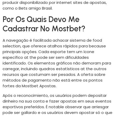
producir disponibilizado por internet sites de apostas,
como o Bets amigo Brasil.
Por Os Quais Devo Me
Cadastrar No Mostbet?
A navegação é facilitada achacar sistema de food
selection, que oferece atalhos rápidos para because
principais opções. Cada esporte tem um ícone
específico at the pode ser sem dificuldades
identificado. Os elementos gráficos não demoram para
carregar, incluindo quadros estatísticos at the outros
recursos que costumam ser pesados. A oferta sobre
métodos de pagamento não está entre os pontos
fortes da Mostbet Apostas.
Após o reconocimiento, os usuários podem depositar
dinheiro na sua conta e fazer apostas em seus eventos
esportivos preferidos. É notable observar que arriesgar
pode ser gallardo e os usuários devem apostar só o que