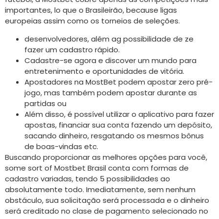
importantes, lo que o Brasileirão, because ligas
europeias assim como os torneios de seleções.
desenvolvedores, além ag possibilidade de ze
fazer um cadastro rápido.
Cadastre-se agora e discover um mundo para
entretenimento e oportunidades de vitória.
Apostadores na MostBet podem apostar zero pré-
jogo, mas também podem apostar durante as
partidas ou
Além disso, é possível utilizar o aplicativo para fazer
apostas, financiar sua conta fazendo um depósito,
sacando dinheiro, resgatando os mesmos bônus
de boas-vindas etc.
Buscando proporcionar as melhores opções para você,
some sort of Mostbet Brasil conta com formas de
cadastro variadas, tendo 5 possibilidades ao
absolutamente todo. Imediatamente, sem nenhum
obstáculo, sua solicitação será processada e o dinheiro
será creditado no clase de pagamento selecionado no